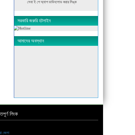
সেবা ই পে অ্যাপ ডাউনলোড করার লিঙ্ক
সরকারি জরুরি হটলাইন
আমাদের অবস্থান
্তপূর্ণ লিংক
ীরা জেলা