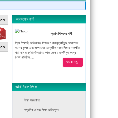
অধ্যক্ষের বাণী
নলোড
প্রধান শিক্ষকের বাণী
প্রিয় শিক্ষার্থী, অভিভাবক, শিক্ষক ও শুভানুধ্যায়ীবৃন্দ, আল্লাহর
নলোড
অশেষ কৃপায় এবং আপনাদের আন্তরিক সহযোগিতায় সাতক্ষীরা
প্রাণনাথ মাধ্যমিক বিদ্যালয় আজ জেলার একটি সুনামধন্য
শিক্ষাপ্রতিষ্ঠান.....
আরো পড়ুন
অফিসিয়াল লিংক
শিক্ষা মন্ত্রণালয়
মাধ্যমিক ও উচ্চ শিক্ষা অধিদপ্তর