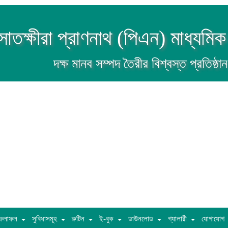
সাতক্ষীরা প্রাণনাথ (পিএন) মাধ্যমিক
দক্ষ মানব সম্পদ তৈরীর বিশ্বস্ত প্রতিষ্ঠান
ফলাফল
সুবিধাসমূহ
রুটিন
ই-বুক
ডাউনলোড
গ্যালারী
যোগাযোগ