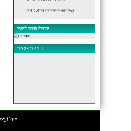
সেবা ই পে অ্যাপ ডাউনলোড করার লিঙ্ক
সরকারি জরুরি হটলাইন
আমাদের অবস্থান
্তপূর্ণ লিংক