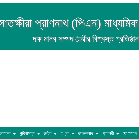
সাতক্ষীরা প্রাণনাথ (পিএন) মাধ্যমিক
দক্ষ মানব সম্পদ তৈরীর বিশ্বস্ত প্রতিষ্ঠান
ফলাফল
সুবিধাসমূহ
রুটিন
ই-বুক
ডাউনলোড
গ্যালারী
যোগাযোগ