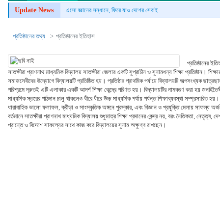
Update News
এসো জ্ঞানের সন্ধানে, ফিরে যাও দেশের সেবাই
প্রতিষ্ঠানের তথ্য
প্রতিষ্ঠানের ইতিহাস
প্রতিষ্ঠানের ইতি
সাতক্ষীরা প্রাণনাথ মাধ্যমিক বিদ্যালয় সাতক্ষীরা জেলার একটি সুপ্রাচীন ও সুনামধন্য শিক্ষা প্রতিষ্ঠান। শিক্
সমাজসেবীদের উদ্যোগে বিদ্যালয়টি প্রতিষ্ঠিত হয়। প্রতিষ্ঠার প্রাথমিক পর্যায়ে বিদ্যালয়টি অল্পসংখ্যক ছাত্র
পরিশ্রমে দ্রুতই এটি এলাকার একটি আদর্শ শিক্ষা কেন্দ্রে পরিণত হয়। বিদ্যালয়টির নামকরণ করা হয় জনহিতৈষী 
মাধ্যমিক স্তরের পাঠদান চালু থাকলেও ধীরে ধীরে উচ্চ মাধ্যমিক পর্যায় পর্যন্ত শিক্ষাব্যবস্থা সম্প্রসারিত 
ধারাবাহিক ভালো ফলাফল, ক্রীড়া ও সাংস্কৃতিক অঙ্গনে পুরস্কার, এবং বিজ্ঞান ও প্রযুক্তি মেলায় সাফল্য অর্জনে
বর্তমানে সাতক্ষীরা প্রাণনাথ মাধ্যমিক বিদ্যালয় শুধুমাত্র শিক্ষা প্রদানের কেন্দ্র নয়, বরং নৈতিকতা, নেতৃত্ব,
প্রান্তে ও বিদেশে সাফল্যের সাথে কাজ করে বিদ্যালয়ের সুনাম অক্ষুণ্ণ রাখছেন।